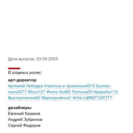
Дата выпуска: 23.09.2003
В главных ролях:
арт-директор
Артемий Лебедев
4310
Участие в проектах
Бизнес-
2077
137
52
25
115
линч
Мозг
Фото дня
Рутина
Награды
42
1
tema.ru
|
ВК
|
ТГ
|
ИГ
|
ТТ
Выступления
Мероприятия
дизайнеры
Евгений Казаков
Андрей Зубрилов
Сергей Федоров