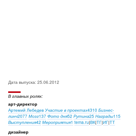
Дата выпуска: 25.06.2012
В главных ролях:
арт-директор
Артемий Лебедев
4310
Участие в проектах
Бизнес-
2077
137
52
25
115
линч
Мозг
Фото дня
Рутина
Награды
42
1
tema.ru
|
ВК
|
ТГ
|
ИГ
|
ТТ
Выступления
Мероприятия
дизайнер