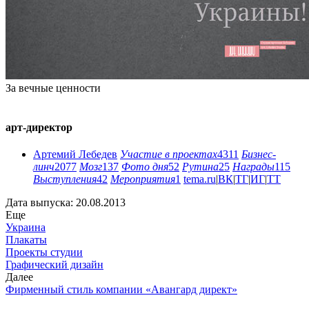
За вечные ценности
арт-директор
Артемий Лебедев
Участие в проектах
4311
Бизнес-
линч
2077
Мозг
137
Фото дня
52
Рутина
25
Награды
115
Выступления
42
Мероприятия
1
tema.ru
|
ВК
|
ТГ
|
ИГ
|
ТТ
Дата выпуска: 20.08.2013
Еще
Украина
Плакаты
Проекты студии
Графический дизайн
Далее
Фирменный стиль компании «Авангард директ»