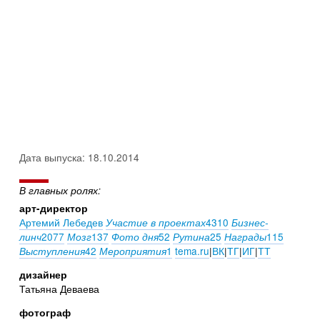
Дата выпуска: 18.10.2014
В главных ролях:
арт-директор
Артемий Лебедев
4310
Участие в проектах
Бизнес-
2077
137
52
25
115
линч
Мозг
Фото дня
Рутина
Награды
42
1
tema.ru
|
ВК
|
ТГ
|
ИГ
|
ТТ
Выступления
Мероприятия
дизайнер
Татьяна Деваева
фотограф