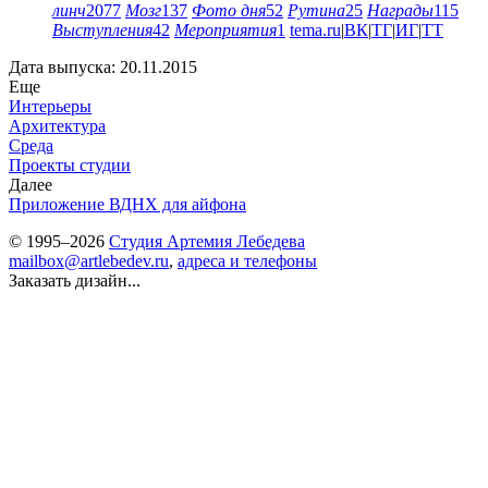
линч
2077
Мозг
137
Фото дня
52
Рутина
25
Награды
115
Выступления
42
Мероприятия
1
tema.ru
|
ВК
|
ТГ
|
ИГ
|
ТТ
Дата выпуска: 20.11.2015
Еще
Интерьеры
Архитектура
Среда
Проекты студии
Далее
Приложение ВДНХ для айфона
© 1995–2026
Студия Артемия Лебедева
mailbox@artlebedev.ru
,
адреса и телефоны
Заказать дизайн...