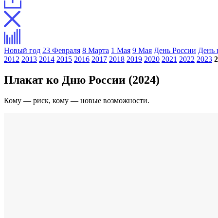
Новый год
23 Февраля
8 Марта
1 Мая
9 Мая
День России
День 
2012
2013
2014
2015
2016
2017
2018
2019
2020
2021
2022
2023
2
Плакат ко Дню России (2024)
Кому — риск, кому — новые возможности.