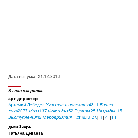
Дата выпуска: 21.12.2013
В главных ролях:
арт-директор
Артемий Лебедев
4311
Участие в проектах
Бизнес-
2077
137
52
25
115
линч
Мозг
Фото дня
Рутина
Награды
42
1
tema.ru
|
ВК
|
ТГ
|
ИГ
|
ТТ
Выступления
Мероприятия
дизайнеры
Татьяна Деваева