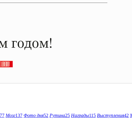
77
Мозг
137
Фото дня
52
Рутина
25
Награды
115
Выступления
42