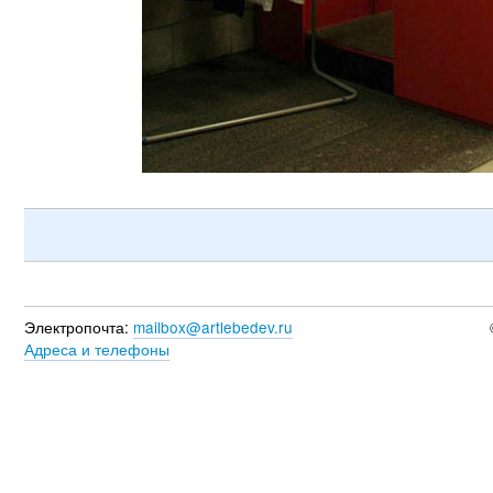
Электропочта:
mailbox@artlebedev.ru
Адреса и телефоны