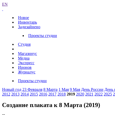
EN
Новое
Инвентарь
Задизайнено
Проекты студии
Студия
Магазинус
Медиа
Экспресс
Иронов
Журналус
Проекты студии
Новый год
23 Февраля
8 Марта
1 Мая
9 Мая
День России
День 
2012
2013
2014
2015
2016
2017
2018
2019
2020
2021
2022
2025
2
Создание плаката к 8 Марта (2019)