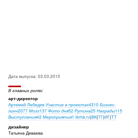
Дата выпуска: 03.03.2015
В главных ролях:
арт-директор
Артемий Лебедев
4310
Участие в проектах
Бизнес-
2077
137
52
25
115
линч
Мозг
Фото дня
Рутина
Награды
42
1
tema.ru
|
ВК
|
ТГ
|
ИГ
|
ТТ
Выступления
Мероприятия
дизайнер
Татьяна Деваева