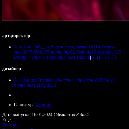
арт-директор
Артемий Лебедев
Участие в проектах
4310
Бизнес-
линч
2077
Мозг
137
Фото дня
52
Рутина
25
Награды
115
Выступления
42
Мероприятия
1
tema.ru
|
ВК
|
ТГ
|
ИГ
|
ТТ
дизайнер
Александр Стрелков
Участие в проектах
162
Мозг
1
Фото дня
1
Награды
1
Гарнитура
Малина
Дата выпуска: 16.01.2024
Сделано за 8 дней
Еще
Торговля