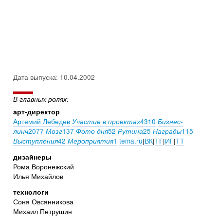
Дата выпуска: 10.04.2002
В главных ролях:
арт-директор
Артемий Лебедев
4310
Участие в проектах
Бизнес-
2077
137
52
25
115
линч
Мозг
Фото дня
Рутина
Награды
42
1
tema.ru
|
ВК
|
ТГ
|
ИГ
|
ТТ
Выступления
Мероприятия
дизайнеры
Рома Воронежский
Илья Михайлов
технологи
Соня Овсянникова
Михаил Петрушин