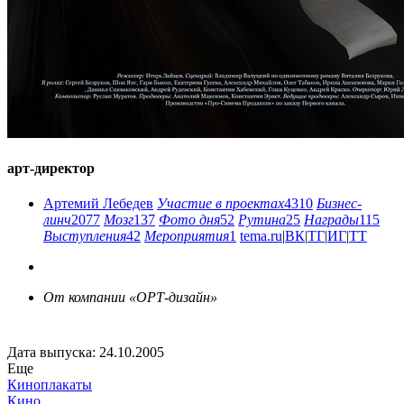
арт-директор
Артемий Лебедев
Участие в проектах
4310
Бизнес-
линч
2077
Мозг
137
Фото дня
52
Рутина
25
Награды
115
Выступления
42
Мероприятия
1
tema.ru
|
ВК
|
ТГ
|
ИГ
|
ТТ
От компании «ОРТ-дизайн»
Дата выпуска: 24.10.2005
Еще
Киноплакаты
Кино