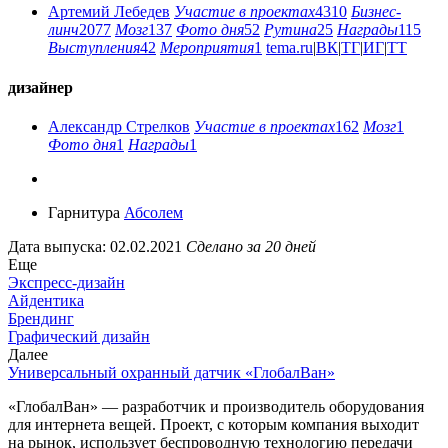
Артемий Лебедев
Участие в проектах
4310
Бизнес-
линч
2077
Мозг
137
Фото дня
52
Рутина
25
Награды
115
Выступления
42
Мероприятия
1
tema.ru
|
ВК
|
ТГ
|
ИГ
|
ТТ
дизайнер
Александр Стрелков
Участие в проектах
162
Мозг
1
Фото дня
1
Награды
1
Гарнитура
Абсолем
Дата выпуска: 02.02.2021
Сделано за 20 дней
Еще
Экспресс-дизайн
Айдентика
Брендинг
Графический дизайн
Далее
Универсальный охранный датчик «ГлобалВан»
«ГлобалВан» — разработчик и производитель оборудования
для интернета вещей. Проект, с которым компания выходит
на рынок, использует беспроводную технологию передачи