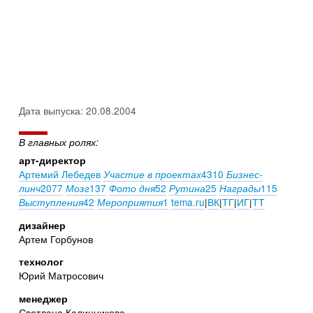
Дата выпуска: 20.08.2004
В главных ролях:
арт-директор
Артемий Лебедев
4310
Участие в проектах
Бизнес-
2077
137
52
25
115
линч
Мозг
Фото дня
Рутина
Награды
42
1
tema.ru
|
ВК
|
ТГ
|
ИГ
|
ТТ
Выступления
Мероприятия
дизайнер
Артем Горбунов
технолог
Юрий Матросович
менеджер
Светлана Калинникова