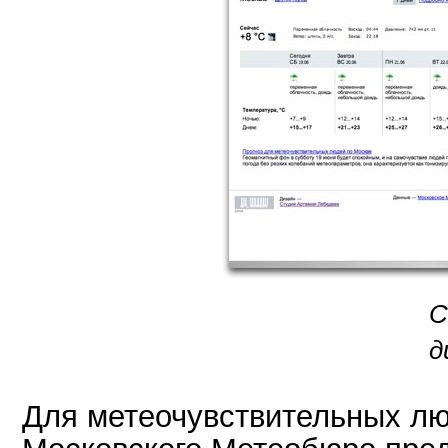
С
д
Для метеочувствительных л
Московского Метеобюро пред