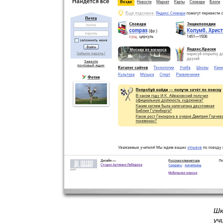
Шк
уч