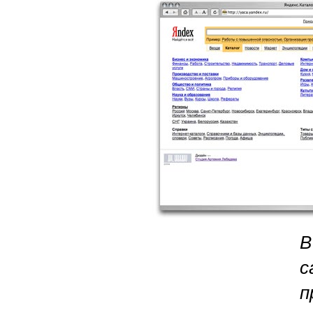
В
с
п