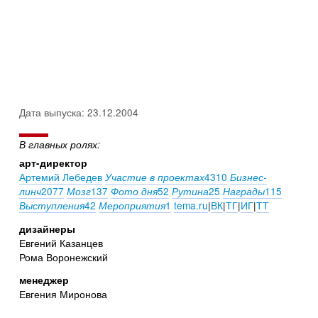
Дата выпуска: 23.12.2004
В главных ролях:
арт-директор
Артемий Лебедев
4310
Участие в проектах
Бизнес-
2077
137
52
25
115
линч
Мозг
Фото дня
Рутина
Награды
42
1
tema.ru
|
ВК
|
ТГ
|
ИГ
|
ТТ
Выступления
Мероприятия
дизайнеры
Евгений Казанцев
Рома Воронежский
менеджер
Евгения Миронова