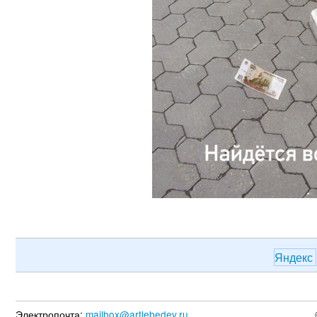
Яндекс
Электропочта:
mailbox@artlebedev.ru