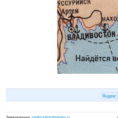
Яндекс
Электропочта:
mailbox@artlebedev.ru