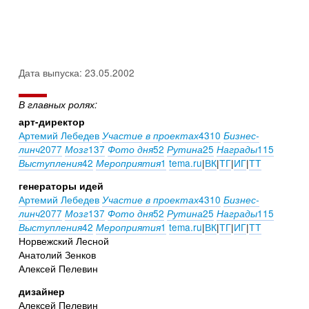
Дата выпуска: 23.05.2002
В главных ролях:
арт-директор
Артемий Лебедев
4310
Участие в проектах
Бизнес-
2077
137
52
25
115
линч
Мозг
Фото дня
Рутина
Награды
42
1
tema.ru
|
ВК
|
ТГ
|
ИГ
|
ТТ
Выступления
Мероприятия
генераторы идей
Артемий Лебедев
4310
Участие в проектах
Бизнес-
2077
137
52
25
115
линч
Мозг
Фото дня
Рутина
Награды
42
1
tema.ru
|
ВК
|
ТГ
|
ИГ
|
ТТ
Выступления
Мероприятия
Норвежский Лесной
Анатолий Зенков
Алексей Пелевин
дизайнер
Алексей Пелевин