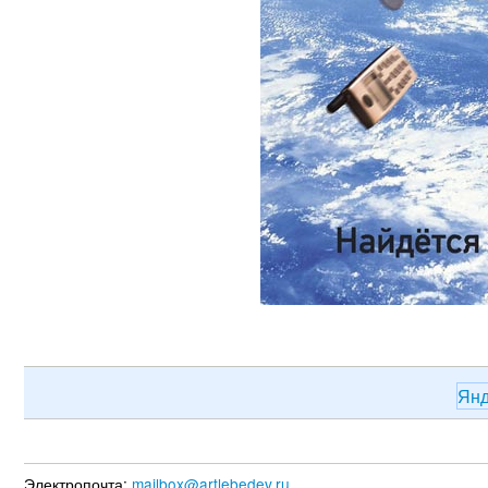
Ян
Электропочта:
mailbox@artlebedev.ru