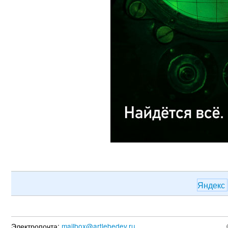
Яндекс
Электропочта:
mailbox@artlebedev.ru