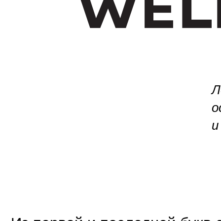
Л
о
и