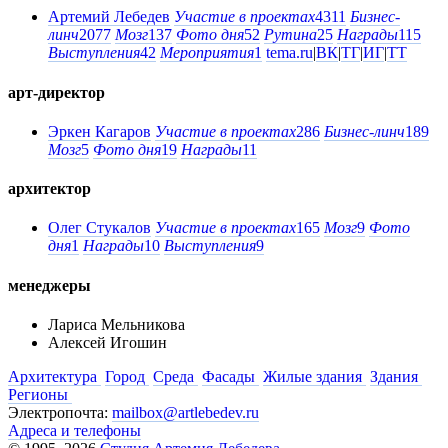
Артемий Лебедев
Участие в проектах
4311
Бизнес-
линч
2077
Мозг
137
Фото дня
52
Рутина
25
Награды
115
Выступления
42
Мероприятия
1
tema.ru
|
ВК
|
ТГ
|
ИГ
|
ТТ
арт-директор
Эркен Кагаров
Участие в проектах
286
Бизнес-линч
189
Мозг
5
Фото дня
19
Награды
11
архитектор
Олег Стукалов
Участие в проектах
165
Мозг
9
Фото
дня
1
Награды
10
Выступления
9
менеджеры
Лариса Мельникова
Алексей Игошин
Архитектура
Город
Среда
Фасады
Жилые здания
Здания
Регионы
Электропочта:
mailbox@artlebedev.ru
Адреса и телефоны