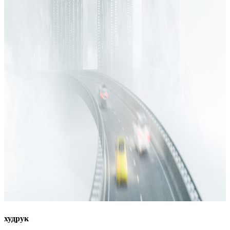
худрук