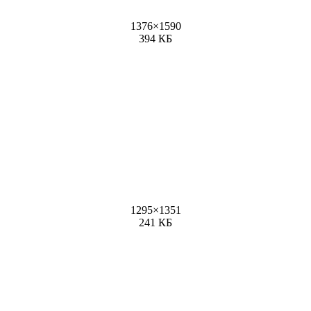
1376
×
1590
394 КБ
1295
×
1351
241 КБ