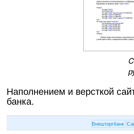
C
р
Наполнением и версткой сай
банка.
Внешторгбанк
Са