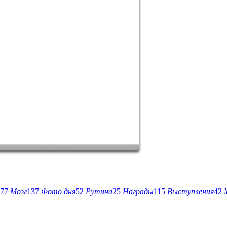
77
Мозг
137
Фото дня
52
Рутина
25
Награды
115
Выступления
42