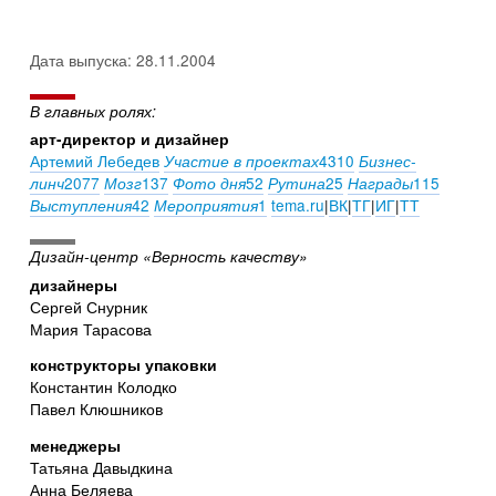
Дата выпуска: 28.11.2004
В главных ролях:
арт-директор и дизайнер
Артемий Лебедев
4310
Участие в проектах
Бизнес-
2077
137
52
25
115
линч
Мозг
Фото дня
Рутина
Награды
42
1
tema.ru
|
ВК
|
ТГ
|
ИГ
|
ТТ
Выступления
Мероприятия
Дизайн-центр «Верность качеству»
дизайнеры
Сергей Снурник
Мария Тарасова
конструкторы упаковки
Константин Колодко
Павел Клюшников
менеджеры
Татьяна Давыдкина
Анна Беляева