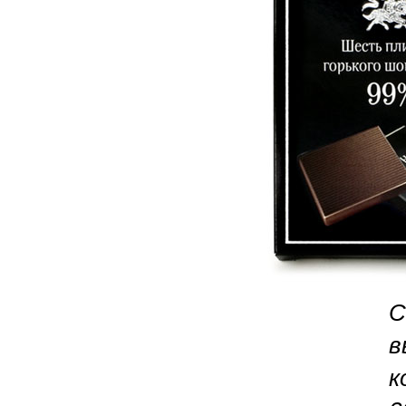
С
в
к