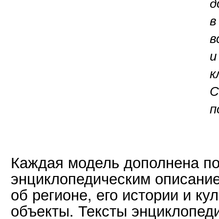
д
в
в
и
к
С
п
Каждая модель дополнена п
энциклопедическим описани
об регионе, его истории и ку
объекты. Тексты энциклопед