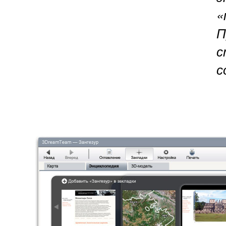
«
П
с
с