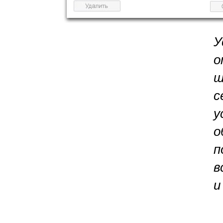
У
о
ш
с
у
о
п
в
и