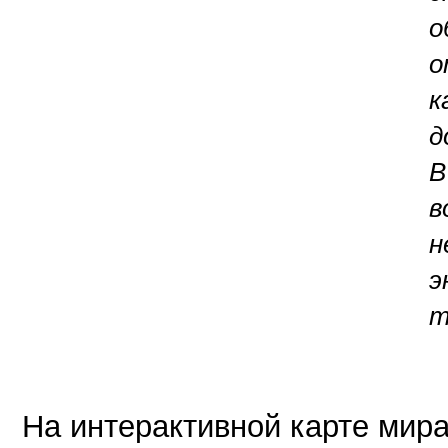
о
о
к
д
В
в
н
э
т
На интерактивной карте мир