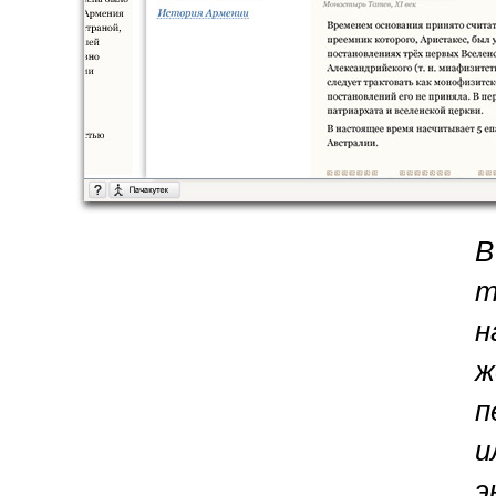
В
т
н
ж
п
и
э