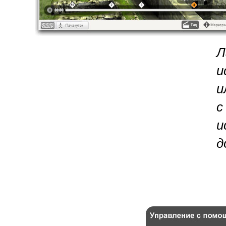
Л
и
и
с
и
д