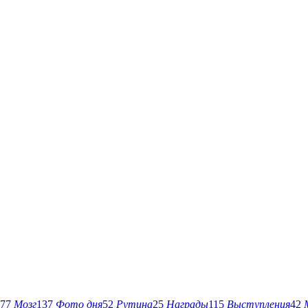
77
Мозг
137
Фото дня
52
Рутина
25
Награды
115
Выступления
42