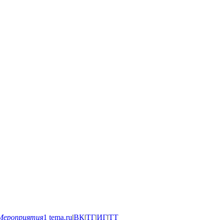
Мероприятия
1
tema.ru
|
ВК
|
ТГ
|
ИГ
|
ТТ