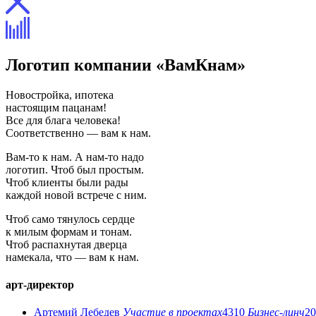
Логотип компании «ВамКнам»
Новостройка, ипотека
настоящим пацанам!
Все для блага человека!
Соответственно — вам к нам.
Вам-то к нам. А нам-то надо
логотип. Чтоб был простым.
Чтоб клиенты были рады
каждой новой встрече с ним.
Чтоб само тянулось сердце
к милым формам и тонам.
Чтоб распахнутая дверца
намекала, что — вам к нам.
арт-директор
Артемий Лебедев
Участие в проектах
4310
Бизнес-линч
20