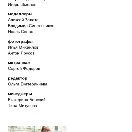
Игорь Шмелев
моделлеры
Алексей Залата
Владимир Синельников
Ноэль Сенак
фотографы
Илья Михайлов
Антон Ярусов
метранпаж
Сергей Федоров
редактор
Ольга Екатеринчева
менеджеры
Екатерина Березий
Тина Митусова