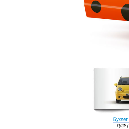
Буклет
ПДФ (