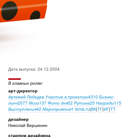
Дата выпуска: 24.12.2004
В главных ролях:
арт-директор
Артемий Лебедев
4310
Участие в проектах
Бизнес-
2077
137
52
25
115
линч
Мозг
Фото дня
Рутина
Награды
42
1
tema.ru
|
ВК
|
ТГ
|
ИГ
|
ТТ
Выступления
Мероприятия
дизайнер
Николай Вершинин
старпом дизайнера