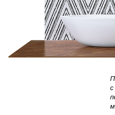
П
с
п
м