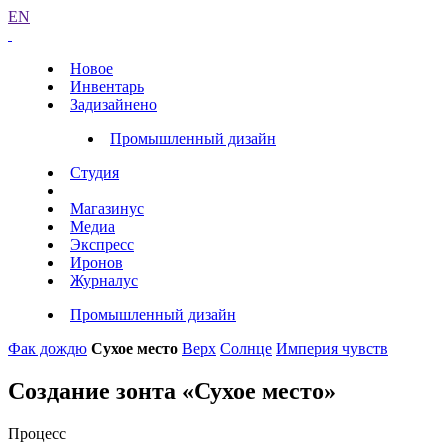
EN
Новое
Инвентарь
Задизайнено
Промышленный дизайн
Студия
Магазинус
Медиа
Экспресс
Иронов
Журналус
Промышленный дизайн
Фак дождю
Сухое место
Верх
Солнце
Империя чувств
Создание зонта «Сухое место»
Процесс