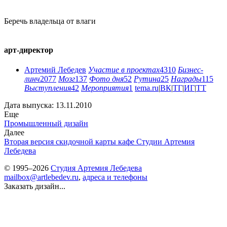
Беречь владельца от влаги
арт-директор
Артемий Лебедев
Участие в проектах
4310
Бизнес-
линч
2077
Мозг
137
Фото дня
52
Рутина
25
Награды
115
Выступления
42
Мероприятия
1
tema.ru
|
ВК
|
ТГ
|
ИГ
|
ТТ
Дата выпуска: 13.11.2010
Еще
Промышленный дизайн
Далее
Вторая версия скидочной карты кафе Студии Артемия
Лебедева
© 1995–2026
Студия Артемия Лебедева
mailbox@artlebedev.ru
,
адреса и телефоны
Заказать дизайн...