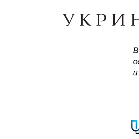
В
о
и