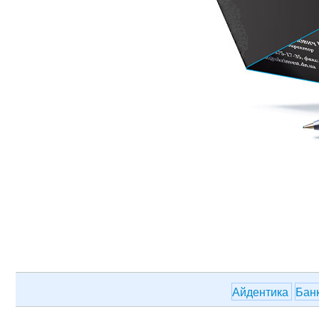
Айдентика
Бан