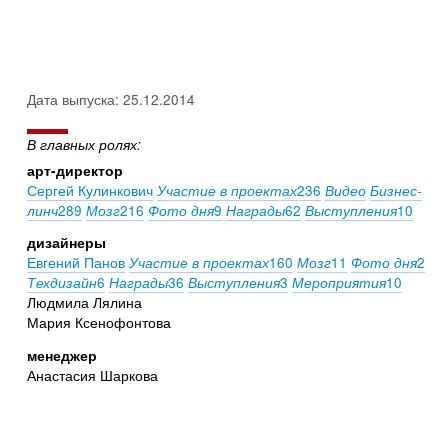
Дата выпуска: 25.12.2014
В главных ролях:
арт-директор
Сергей Кулинкович
236
Участие в проектах
Видео
Бизнес-
289
216
9
62
10
линч
Мозг
Фото дня
Награды
Выступления
дизайнеры
Евгений Панов
160
11
2
Участие в проектах
Мозг
Фото дня
6
36
3
10
Техдизайн
Награды
Выступления
Мероприятия
Людмила Лялина
Мария Ксенофонтова
менеджер
Анастасия Шаркова