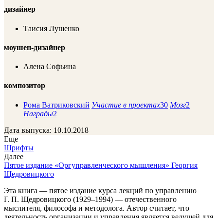
дизайнер
Таисия Лушенко
моушен-дизайнер
Алена Софьина
композитор
Рома Ватриковский
Участие в проектах
30
Мозг
2
Награды
2
Дата выпуска: 10.10.2018
Еще
Шрифты
Далее
Пятое издание «Оргуправленческого мышления» Георгия
Щедровицкого
Эта книга — пятое издание курса лекций по управлению
Г. П. Щедровицкого
(1929–1994) —
отечественного
мыслителя, философа и методолога. Автор считает, что
деятельность организации и управления является ведущей для