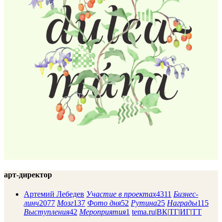
арт-директор
Артемий Лебедев
Участие в проектах
4311
Бизнес-
линч
2077
Мозг
137
Фото дня
52
Рутина
25
Награды
115
Выступления
42
Мероприятия
1
tema.ru
|
ВК
|
ТГ
|
ИГ
|
ТТ