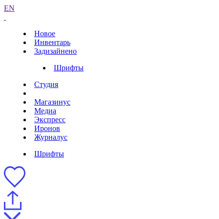
EN
Новое
Инвентарь
Задизайнено
Шрифты
Студия
Магазинус
Медиа
Экспресс
Иронов
Журналус
Шрифты