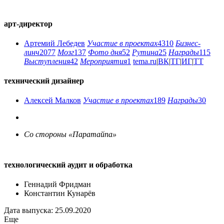
арт-директор
Артемий Лебедев
Участие в проектах
4310
Бизнес-
линч
2077
Мозг
137
Фото дня
52
Рутина
25
Награды
115
Выступления
42
Мероприятия
1
tema.ru
|
ВК
|
ТГ
|
ИГ
|
ТТ
технический дизайнер
Алексей Малков
Участие в проектах
189
Награды
30
Со стороны «Паратайпа»
технологический аудит и обработка
Геннадий Фридман
Константин Кунарёв
Дата выпуска: 25.09.2020
Еще