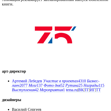
книги.
арт-директор
Артемий Лебедев
Участие в проектах
4310
Бизнес-
линч
2077
Мозг
137
Фото дня
52
Рутина
25
Награды
115
Выступления
42
Мероприятия
1
tema.ru
|
ВК
|
ТГ
|
ИГ
|
ТТ
дизайнеры
Василий Сергеев