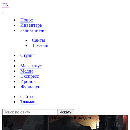
EN
Новое
Инвентарь
Задизайнено
Сайты
Тяжмаш
Студия
Магазинус
Медиа
Экспресс
Иронов
Журналус
Сайты
Тяжмаш
Искать
Сайт
Юбилейный раздел
Раздел к 75-летию «Тяжмаша»