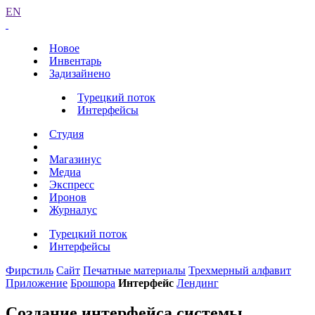
EN
Новое
Инвентарь
Задизайнено
Турецкий поток
Интерфейсы
Студия
Магазинус
Медиа
Экспресс
Иронов
Журналус
Турецкий поток
Интерфейсы
Фирстиль
Сайт
Печатные материалы
Трехмерный алфавит
Приложение
Брошюра
Интерфейс
Лендинг
Создание интерфейса системы