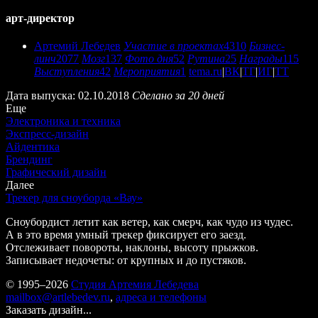
арт-директор
Артемий Лебедев
Участие в проектах
4310
Бизнес-
линч
2077
Мозг
137
Фото дня
52
Рутина
25
Награды
115
Выступления
42
Мероприятия
1
tema.ru
|
ВК
|
ТГ
|
ИГ
|
ТТ
Дата выпуска: 02.10.2018
Сделано за 20 дней
Еще
Электроника и техника
Экспресс-дизайн
Айдентика
Брендинг
Графический дизайн
Далее
Трекер для сноуборда «Вау»
Сноубордист летит как ветер, как смерч, как чудо из чудес.
А в это время умный трекер фиксирует его заезд.
Отслеживает повороты, наклоны, высоту прыжков.
Записывает недочеты: от крупных и до пустяков.
© 1995–2026
Студия Артемия Лебедева
mailbox@artlebedev.ru
,
адреса и телефоны
Заказать дизайн...