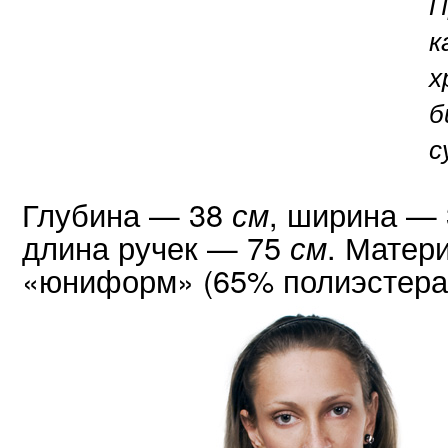
П
к
х
б
с
Глубина — 38
, ширина —
см
длина ручек — 75
. Матер
см
«юниформ» (65% полиэстера,