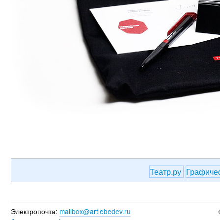
Театр.ру
Графиче
Электропочта:
mailbox@artlebedev.ru