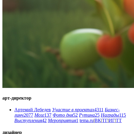
арт-директор
Артемий Лебедев
Участие в проектах
4311
Бизнес-
линч
2077
Мозг
137
Фото дня
52
Рутина
25
Награды
115
Выступления
42
Мероприятия
1
tema.ru
|
ВК
|
ТГ
|
ИГ
|
ТТ
дизайнер