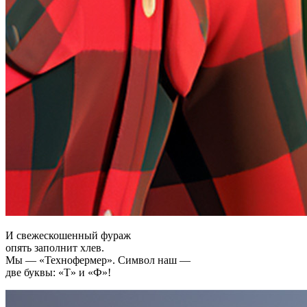
И свежескошенный фураж
опять заполнит хлев.
Мы — «Технофермер». Символ наш —
две буквы: «Т» и «Ф»!