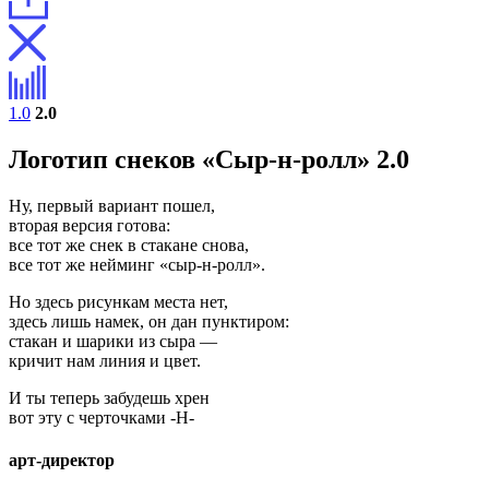
1.0
2.0
Логотип снеков
«Сыр-н-ролл» 2.0
Ну, первый вариант пошел,
вторая версия готова:
все тот же снек в стакане снова,
все тот же нейминг «сыр-н-ролл».
Но здесь рисункам места нет,
здесь лишь намек, он дан пунктиром:
стакан и шарики из сыра —
кричит нам линия и цвет.
И ты теперь забудешь хрен
вот эту с черточками -Н-
арт-директор