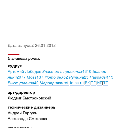
Дата выпуска: 26.01.2012
В главных ролях:
худрук
Артемий Лебедев
4310
Участие в проектах
Бизнес-
2077
137
52
25
115
линч
Мозг
Фото дня
Рутина
Награды
42
1
tema.ru
|
ВК
|
ТГ
|
ИГ
|
ТТ
Выступления
Мероприятия
арт-директор
Людвиг Быстроновский
технические дизайнеры
Андрей Гаргуль
Александр Сметанка
шрифтовик