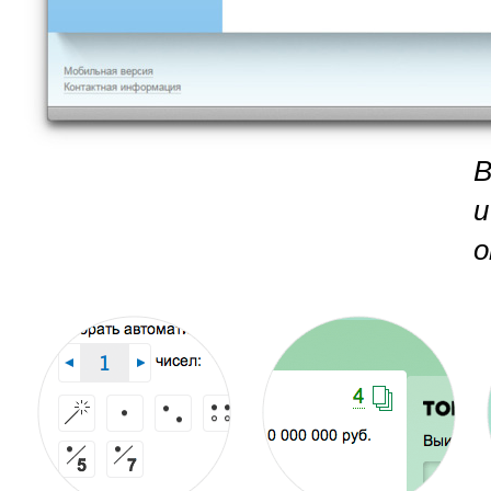
В
и
о